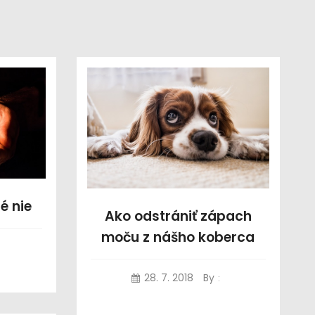
é nie
Ako odstrániť zápach
moču z nášho koberca
28. 7. 2018
By
: