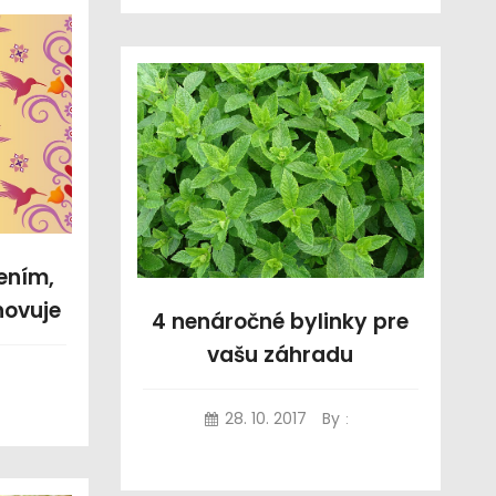
ením,
novuje
4 nenáročné bylinky pre
vašu záhradu
28. 10. 2017
By
: