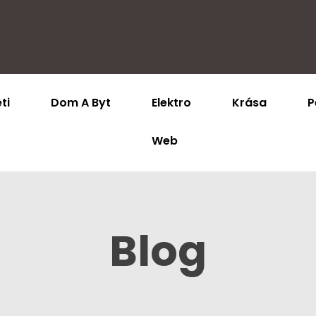
ti
Dom A Byt
Elektro
Krása
P
Web
Blog