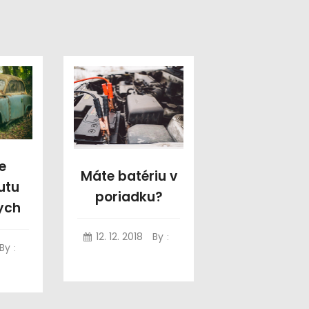
e
Máte batériu v
utu
poriadku?
ych
12. 12. 2018
By
:
By
: