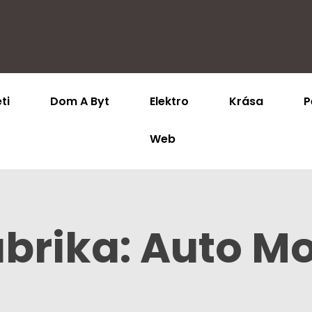
ti
Dom A Byt
Elektro
Krása
P
Web
brika:
Auto M