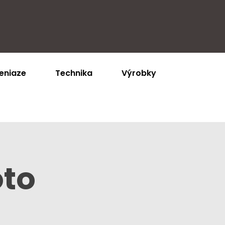
eniaze
Technika
Výrobky
oto