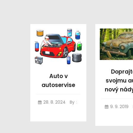
Doprajt
Auto v
svojmu a
autoservise
nový nád
28. 8. 2024
By
:
9. 9. 2019