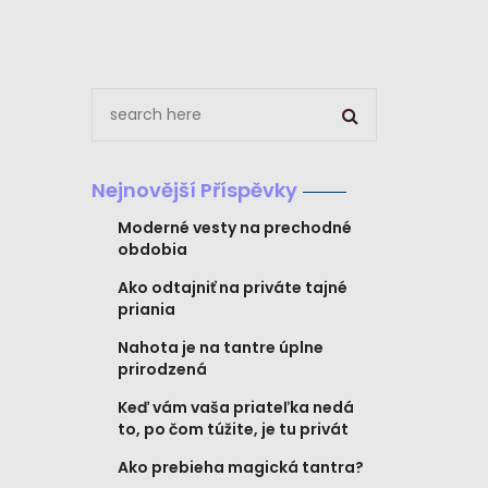
Nejnovější Příspěvky
Moderné vesty na prechodné
obdobia
Ako odtajniť na priváte tajné
priania
Nahota je na tantre úplne
prirodzená
Keď vám vaša priateľka nedá
to, po čom túžite, je tu privát
Ako prebieha magická tantra?