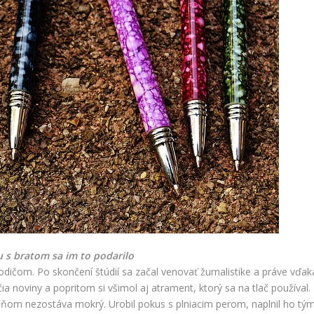
u s bratom sa im to podarilo
dičom. Po skončení štúdií sa začal venovať žurnalistike a práve vďak
a noviny a popritom si všimol aj atrament, ktorý sa na tlač používal. Z
 ňom nezostáva mokrý. Urobil pokus s plniacim perom, naplnil ho tý