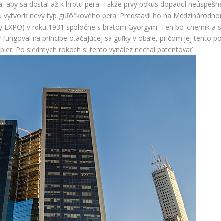
a, aby sa dostal až k hrotu pera. Takže prvý pokus dopadol neúspešn
mu vytvoriť nový typ guľôčkového pera. Predstavil ho na Medzinárodn
vy EXPO) v roku 1931 spoločne s bratom Györgym. Ten bol chemik a 
ý fungoval na princípe otáčajúcej sa guľky v obale, pričom jej tento p
er. Po siedmych rokoch si tento vynález nechal patentovať.