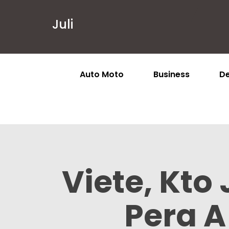
Juli
Auto Moto
Business
De
Viete, Kt
Pera A