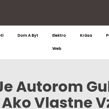
ti
Dom A Byt
Elektro
Krása
P
Web
o Je Autorom G
 Ako Vlastne V