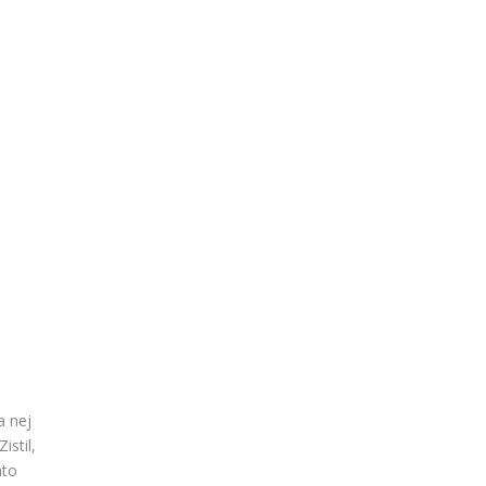
a nej
istil,
mto