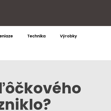
eniaze
Technika
Výrobky
uľôčkového
zniklo?