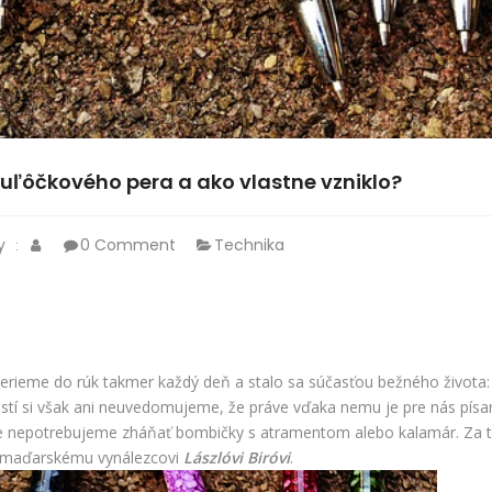
guľôčkového pera a ako vlastne vzniklo?
y
0 Comment
Technika
:
berieme do rúk takmer každý deň a stalo sa súčasťou bežného života:
stí si však ani neuvedomujeme, že práve vďaka nemu je pre nás písa
že nepotrebujeme zháňať bombičky s atramentom alebo kalamár. Za 
 maďarskému vynálezcovi
Lászlóvi Biróvi
.