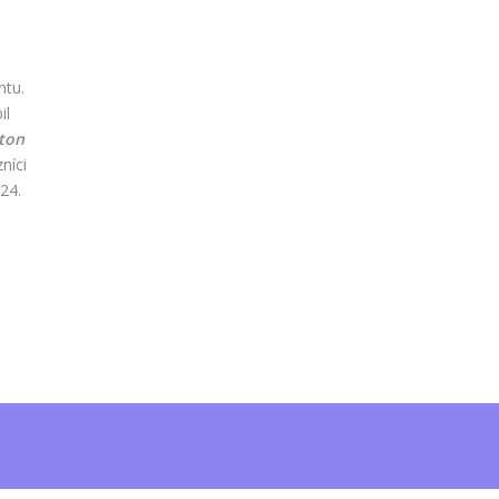
ntu.
il
ton
níci
24.