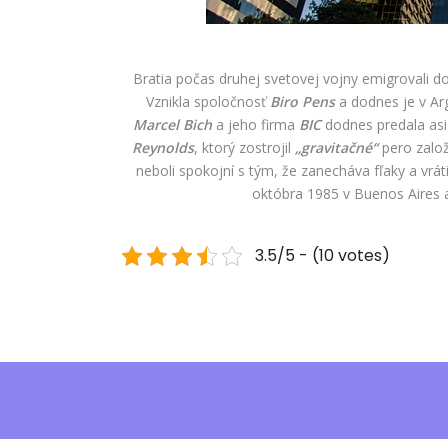
Bratia počas druhej svetovej vojny emigrovali do
Vznikla spoločnosť
Biro Pens
a dodnes je v A
Marcel Bich
a jeho firma
BIC
dodnes predala asi 
Reynolds
, ktorý zostrojil
„gravitačné“
pero založ
neboli spokojní s tým, že zanecháva fľaky a vrá
októbra 1985 v Buenos Aires 
3.5/5 - (10 votes)