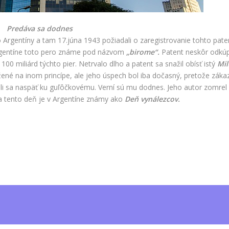
Predáva sa dodnes
 Argentíny a tam 17.júna 1943 požiadali o zaregistrovanie tohto pate
rgentíne toto pero známe pod názvom
„birome“.
Patent neskôr odkúp
100 miliárd týchto pier. Netrvalo dlho a patent sa snažil obísť istý
Mil
ené na inom princípe, ale jeho úspech bol iba dočasný, pretože zákaz
tili sa naspäť ku guľôčkovému. Verní sú mu dodnes. Jeho autor zomrel 
a tento deň je v Argentíne známy ako
Deň vynálezcov.