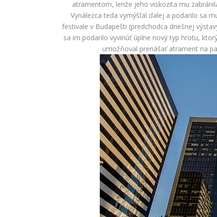
atramentom, lenže jeho viskozita mu zabránil
Vynálezca teda vymýšľal ďalej a podarilo sa 
festivale v Budapešti (predchodca dnešnej výsta
sa im podarilo vyvinúť úplne nový typ hrotu, ktor
umožňoval prenášať atrament na papi