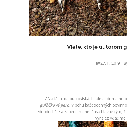
Viete, kto je autorom 
27. 11. 2019
B
V školách, na pracoviskách, ale aj doma ho 
guľôčkové pero
. V behu každodenných povinno
jednoduchšie a zaberie menej času hlavne tým, 
vynález vďačíme