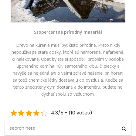
Stopercentne prírodný materiál
Drevo na kúrenie musí byť čisto prírodné. Preto nikdy
nepoužívajte staré dosky, ktoré sú namorené, nafarbené,
či nalakované. Opäť by ste si spôsobili problém v podobe
upchaného komína, rúr, samotného krbu, či piecky a
navyše sa nejedná ani o veľmi zdravé riešenie. pri horení
sa totiž chemické látky dostávajú do ovzdušia. Keďže sa
tento znečistený dym dostane a do interiéru, budete ho
dýchať spolu so vzduchom.
4.3/5 - (10 votes)