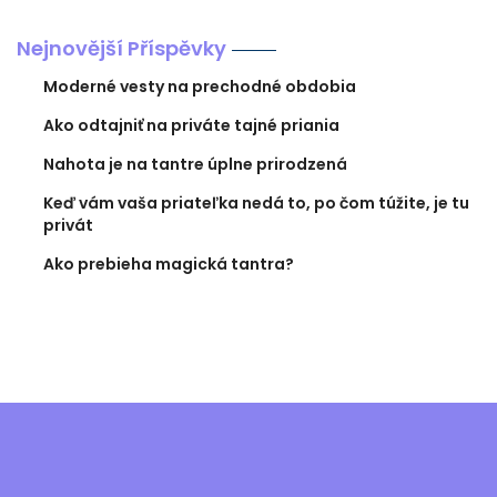
Nejnovější Příspěvky
Moderné vesty na prechodné obdobia
Ako odtajniť na priváte tajné priania
Nahota je na tantre úplne prirodzená
Keď vám vaša priateľka nedá to, po čom túžite, je tu
privát
Ako prebieha magická tantra?