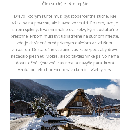
Čím suchšie tým lepšie
Drevo, ktorým kúrite musí byť stopercentne suché. Nie
však iba na povrchu, ale hlavne vo vnútri. Po tom, ako je
strom spílený, trvá minimálne dva roky, kým dostatočne
preschne. Pritom musí byť uskladnené na suchom mieste,
kde je chránené pred priamym dažďom a vzdušnou
vlhkosťou. Dostatočné vetranie zas zabezpečí, aby drevo
nezačalo plesnieť. Mokré, alebo taktiež vlhké palivo nemá
dostatočné výhrevné vlastnosti a navyše para, ktorá
vzniká pri jeho horení upcháva komín i všetky rúry.