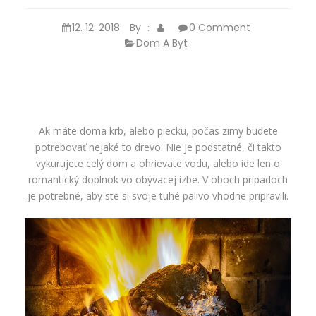
12. 12. 2018
By
0 Comment
:
Dom A Byt
Ak máte doma krb, alebo piecku, počas zimy budete
potrebovať nejaké to drevo. Nie je podstatné, či takto
vykurujete celý dom a ohrievate vodu, alebo ide len o
romantický doplnok vo obývacej izbe. V oboch prípadoch
je potrebné, aby ste si svoje tuhé palivo vhodne pripravili.