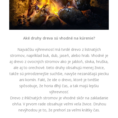
Aké druhy dreva sú vhodné na kúrenie?
Najväčšiu výhrevnosť má tvrdé drevo z listnatých
stromov, napríklad buk, dub, jaseň, alebo hrab. Vhodné je
aj drevo z ovocných stromov ako je jabloň, slivka, hruška,
ale aj to orechové. tieto druhy obsahujú menej živice,
takže sú prirodzenejšie suchšie, navyše nezanášajú piecku
ani komín. Fakt, že ide o drevo, ktoré je tvrdšie
spôsobuje, že horia dlhý čas, a tak majú lepšiu
výhrevnosť.
Drevo z ihličnatých stromov je vhodné skôr na zakladanie
ohňa. V prvom rade obsahuje veľmi veľa živice. Druhou
nevýhodou je to, že prehorí za veľmi krátky čas.