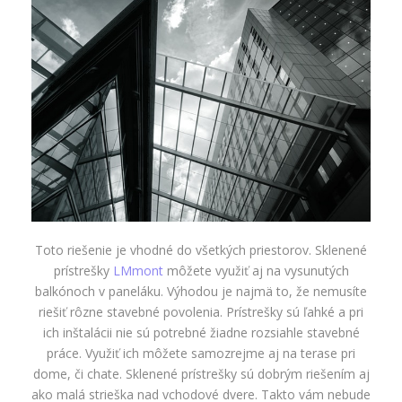
Toto riešenie je vhodné do všetkých priestorov. Sklenené
prístrešky
LMmont
môžete využiť aj na vysunutých
balkónoch v paneláku. Výhodou je najmä to, že nemusíte
riešiť rôzne stavebné povolenia. Prístrešky sú ľahké a pri
ich inštalácii nie sú potrebné žiadne rozsiahle stavebné
práce. Využiť ich môžete samozrejme aj na terase pri
dome, či chate. Sklenené prístrešky sú dobrým riešením aj
ako malá strieška nad vchodové dvere. Takto vám nebude