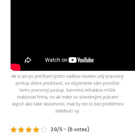
Ak si ani po prečítaní týchto riadkov neviete celý pracovný
postup dobre predstaviť, na objasnenie vám pomôže
tento pracovný postup. Samotnú inštaláciu môže
realizovať firma, no ak máte so stavebnými prácami
aspoň ako také skúsenosti, mali by ste to bez problémov
zvládnuť i vy.
3.9/5 - (8 votes)