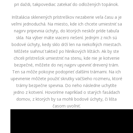
pri daždi, takpovediac zatekať do odložených topánok.
Inštalácia sklenených prístreškov nezaberie veľa času a je
veľmi jednoduchá. Na miesto, kde ich chcete umiestniť sa
najprv pripevnia úchyty, do ktorých neskôr príde tabuľa
skla. Na výber máte viacero riešení. Jedným z nich sú
bodové úchyty, kedy sklo drží len na niekoľkých miestach.
Môžete siahnuť taktiež po hliníkových lištách. Ak by ste
chceli prístrešok umiestniť na stenu, kde nie je kotvenie
bezpečné, môžete do nej najprv upevniť drevený trám.
Ten sa môže pokojne podoprieť ďalšími trámami. Na ich
upevnenie môžete použiť skrutky väčšieho rozmeru, ktoré
trámy bezpečne spevnia. Do neho následne uchytíte
jedno z kotvení. Hovoríme napríklad o starých fasádach
domov, z ktorých by sa mohli bodové úchyty, či lišta
časom uvoľniť.