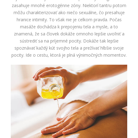
zasahuje mnohé erotogénne zóny. Niektorí tantru potom
môžu charakterizovať ako niečo sexuálne, čo presahuje
hranice intimity. To však nie je celkom pravda. Počas
masáže dochádza k prepojeniu tela a mysle, a to
znamená, že sa človek dokáže omnoho lepšie uvoľniť a
sústrediť sa na príjemné pocity. Dokáže tak lepšie
spoznávať každý kút svojho tela a prežívať hlbšie svoje
pocity. Ide o cestu, ktorá je plná výnimočných momentov.