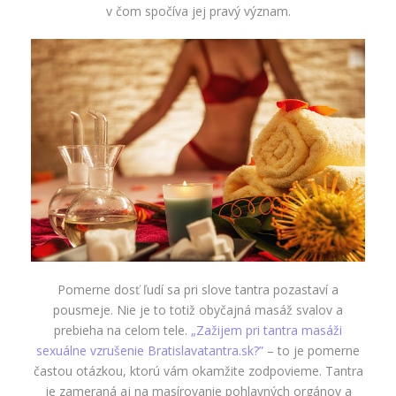
v čom spočíva jej pravý význam.
Pomerne dosť ľudí sa pri slove tantra pozastaví a
pousmeje. Nie je to totiž obyčajná masáž svalov a
prebieha na celom tele.
„Zažijem pri tantra masáži
sexuálne vzrušenie Bratislavatantra.sk?”
– to je pomerne
častou otázkou, ktorú vám okamžite zodpovieme. Tantra
je zameraná aj na masírovanie pohlavných orgánov a