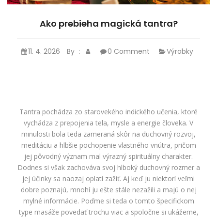
Ako prebieha magická tantra?
11. 4. 2026
By
0 Comment
Výrobky
:
Tantra pochádza zo starovekého indického učenia, ktoré
vychádza z prepojenia tela, mysle a energie človeka. V
minulosti bola teda zameraná skôr na duchovný rozvoj,
meditáciu a hlbšie pochopenie vlastného vnútra, pričom
jej pôvodný význam mal výrazný spirituálny charakter.
Dodnes si však zachováva svoj hlboký duchovný rozmer a
jej účinky sa naozaj oplatí zažiť. Aj keď ju niektorí veľmi
dobre poznajú, mnohí ju ešte stále nezažili a majú o nej
mylné informácie. Poďme si teda o tomto špecifickom
type masáže povedať trochu viac a spoločne si ukážeme,