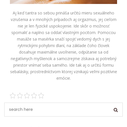
Aj keď tantra so sebou prináša určitú mieru sexuálneho
vzrušenia a v mnohých prípadoch aj orgazmus, jej cieľom
nie je len fyzické uspokojenie. Ide skôr o možnosť
spomaliť a naplno sa oddať vlastným pocitom. Pomocou
masáže sa masérka snaží spojiť vedomý dych s jej
rytmickými pohybmi dlaní, na základe čoho človek
dosahuje maximálne uvoľnenie, odpútanie sa od
negatívnych myšlienok a samozrejme získava aj potrebný
priestor vnímať seba samého. Ide tak aj o určitú formu
sebalásky, prostredníctvom ktorej vznikajú veľmi pozitívne
emócie.