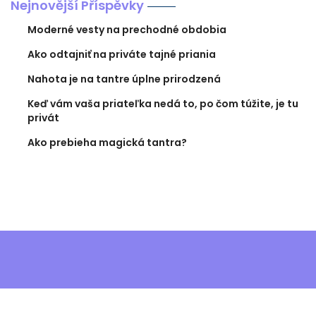
Nejnovější Příspěvky
Moderné vesty na prechodné obdobia
Ako odtajniť na priváte tajné priania
Nahota je na tantre úplne prirodzená
Keď vám vaša priateľka nedá to, po čom túžite, je tu
privát
Ako prebieha magická tantra?