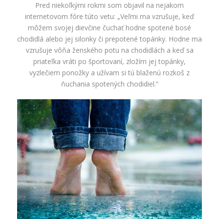
Pred niekoľkými rokmi som objavil na nejakom
internetovom fóre túto vetu: „Veľmi ma vzrušuje, keď
môžem svojej dievčine čuchať hodne spotené bosé
chodidlá alebo jej silonky či prepotené topánky. Hodne ma
vzrušuje vôňa ženského potu na chodidlách a keď sa
priateľka vráti po športovaní, zložím jej topánky,
vyzlečiem ponožky a užívam si tú blaženú rozkoš z
ňuchania spotených chodidiel.“