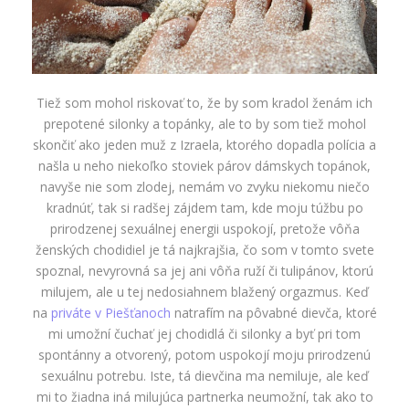
Tiež som mohol riskovať to, že by som kradol ženám ich
prepotené silonky a topánky, ale to by som tiež mohol
skončiť ako jeden muž z Izraela, ktorého dopadla polícia a
našla u neho niekoľko stoviek párov dámskych topánok,
navyše nie som zlodej, nemám vo zvyku niekomu niečo
kradnúť, tak si radšej zájdem tam, kde moju túžbu po
prirodzenej sexuálnej energii uspokojí, pretože vôňa
ženských chodidiel je tá najkrajšia, čo som v tomto svete
spoznal, nevyrovná sa jej ani vôňa ruží či tulipánov, ktorú
milujem, ale u tej nedosiahnem blažený orgazmus.
Keď
na
priváte v Piešťanoch
natrafím na pôvabné dievča, ktoré
mi umožní čuchať jej chodidlá či silonky a byť pri tom
spontánny a otvorený, potom uspokojí moju prirodzenú
sexuálnu potrebu. Iste, tá dievčina ma nemiluje, ale keď
mi to žiadna iná milujúca partnerka neumožní, tak ako to