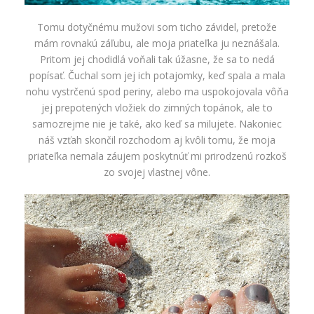
Tomu dotyčnému mužovi som ticho závidel, pretože
mám rovnakú záľubu, ale moja priateľka ju neznášala.
Pritom jej chodidlá voňali tak úžasne, že sa to nedá
popísať. Čuchal som jej ich potajomky, keď spala a mala
nohu vystrčenú spod periny, alebo ma uspokojovala vôňa
jej prepotených vložiek do zimných topánok, ale to
samozrejme nie je také, ako keď sa milujete. Nakoniec
náš vzťah skončil rozchodom aj kvôli tomu, že moja
priateľka nemala záujem poskytnúť mi prirodzenú rozkoš
zo svojej vlastnej vône.