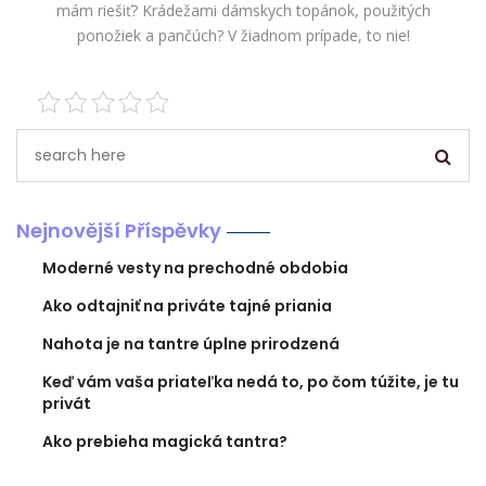
mám riešiť? Krádežami dámskych topánok, použitých
ponožiek a pančúch? V žiadnom prípade, to nie!
Nejnovější Příspěvky
Moderné vesty na prechodné obdobia
Ako odtajniť na priváte tajné priania
Nahota je na tantre úplne prirodzená
Keď vám vaša priateľka nedá to, po čom túžite, je tu
privát
Ako prebieha magická tantra?