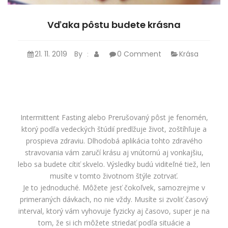
Vďaka pôstu budete krásna
21. 11. 2019
By
0 Comment
Krása
:
Intermittent Fasting alebo Prerušovaný pôst je fenomén,
ktorý podľa vedeckých štúdií predlžuje život, zoštíhľuje a
prospieva zdraviu. Dlhodobá aplikácia tohto zdravého
stravovania vám zaručí krásu aj vnútornú aj vonkajšiu,
lebo sa budete cítiť skvelo. Výsledky budú viditeľné tiež, len
musíte v tomto životnom štýle zotrvať.
Je to jednoduché. Môžete jesť čokoľvek, samozrejme v
primeraných dávkach, no nie vždy. Musíte si zvoliť časový
interval, ktorý vám vyhovuje fyzicky aj časovo, super je na
tom, že si ich môžete striedať podľa situácie a