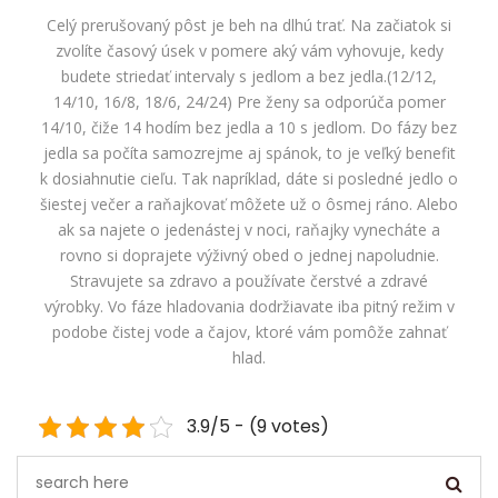
Celý prerušovaný pôst je beh na dlhú trať. Na začiatok si
zvolíte časový úsek v pomere aký vám vyhovuje, kedy
budete striedať intervaly s jedlom a bez jedla.(12/12,
14/10, 16/8, 18/6, 24/24) Pre ženy sa odporúča pomer
14/10, čiže 14 hodím bez jedla a 10 s jedlom. Do fázy bez
jedla sa počíta samozrejme aj spánok, to je veľký benefit
k dosiahnutie cieľu. Tak napríklad, dáte si posledné jedlo o
šiestej večer a raňajkovať môžete už o ôsmej ráno. Alebo
ak sa najete o jedenástej v noci, raňajky vynecháte a
rovno si doprajete výživný obed o jednej napoludnie.
Stravujete sa zdravo a používate čerstvé a zdravé
výrobky. Vo fáze hladovania dodržiavate iba pitný režim v
podobe čistej vode a čajov, ktoré vám pomôže zahnať
hlad.
3.9/5 - (9 votes)