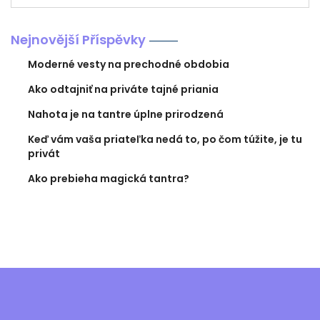
Nejnovější Příspěvky
Moderné vesty na prechodné obdobia
Ako odtajniť na priváte tajné priania
Nahota je na tantre úplne prirodzená
Keď vám vaša priateľka nedá to, po čom túžite, je tu
privát
Ako prebieha magická tantra?