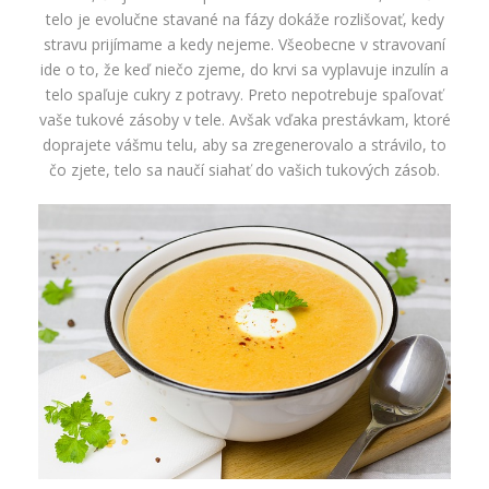
telo je evolučne stavané na fázy dokáže rozlišovať, kedy
stravu prijímame a kedy nejeme. Všeobecne v stravovaní
ide o to, že keď niečo zjeme, do krvi sa vyplavuje inzulín a
telo spaľuje cukry z potravy. Preto nepotrebuje spaľovať
vaše tukové zásoby v tele. Avšak vďaka prestávkam, ktoré
doprajete vášmu telu, aby sa zregenerovalo a strávilo, to
čo zjete, telo sa naučí siahať do vašich tukových zásob.