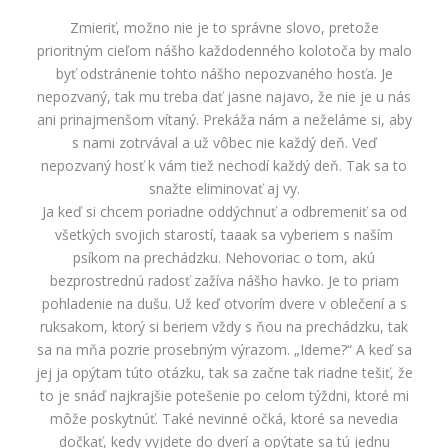
Zmieriť, možno nie je to správne slovo, pretože
prioritným cieľom nášho každodenného kolotoča by malo
byť odstránenie tohto nášho nepozvaného hosťa. Je
nepozvaný, tak mu treba dať jasne najavo, že nie je u nás
ani prinajmenšom vítaný. Prekáža nám a neželáme si, aby
s nami zotrvával a už vôbec nie každý deň. Veď
nepozvaný hosť k vám tiež nechodí každý deň. Tak sa to
snažte eliminovať aj vy.
Ja keď si chcem poriadne oddýchnuť a odbremeniť sa od
všetkých svojich starostí, taaak sa vyberiem s naším
psíkom na prechádzku. Nehovoriac o tom, akú
bezprostrednú radosť zažíva nášho havko. Je to priam
pohladenie na dušu. Už keď otvorím dvere v oblečení a s
ruksakom, ktorý si beriem vždy s ňou na prechádzku, tak
sa na mňa pozrie prosebným výrazom. „Ideme?“ A keď sa
jej ja opýtam túto otázku, tak sa začne tak riadne tešiť, že
to je snáď najkrajšie potešenie po celom týždni, ktoré mi
môže poskytnúť. Také nevinné očká, ktoré sa nevedia
dočkať, kedy vyjdete do dverí a opýtate sa tú jednu