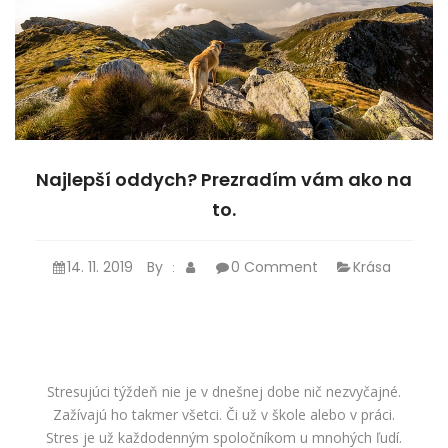
Najlepší oddych? Prezradím vám ako na
to.
14. 11. 2019
By
0 Comment
Krása
:
Stresujúci týždeň nie je v dnešnej dobe nič nezvyčajné.
Zažívajú ho takmer všetci. Či už v škole alebo v práci.
Stres je už každodenným spoločníkom u mnohých ľudí.