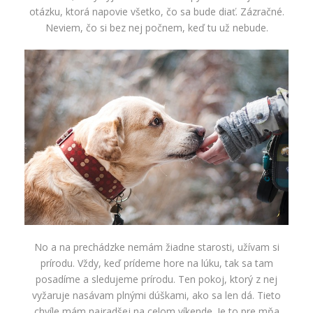
otázku, ktorá napovie všetko, čo sa bude diať. Zázračné.
Neviem, čo si bez nej počnem, keď tu už nebude.
No a na prechádzke nemám žiadne starosti, užívam si
prírodu. Vždy, keď prídeme hore na lúku, tak sa tam
posadíme a sledujeme prírodu. Ten pokoj, ktorý z nej
vyžaruje nasávam plnými dúškami, ako sa len dá. Tieto
chvíle mám najradšej na celom víkende. Je to pre mňa