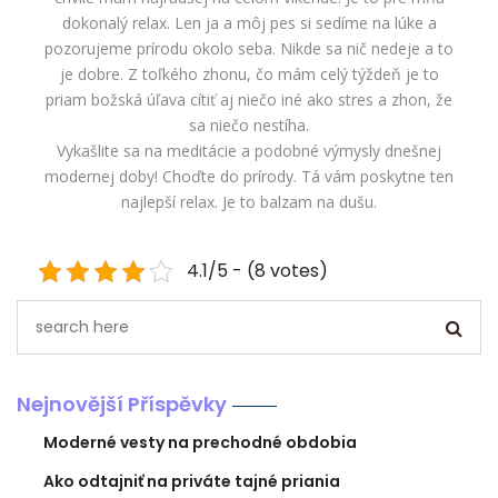
dokonalý relax. Len ja a môj pes si sedíme na lúke a
pozorujeme prírodu okolo seba. Nikde sa nič nedeje a to
je dobre. Z toľkého zhonu, čo mám celý týždeň je to
priam božská úľava cítiť aj niečo iné ako stres a zhon, že
sa niečo nestíha.
Vykašlite sa na meditácie a podobné výmysly dnešnej
modernej doby! Choďte do prírody. Tá vám poskytne ten
najlepší relax. Je to balzam na dušu.
4.1/5 - (8 votes)
Nejnovější Příspěvky
Moderné vesty na prechodné obdobia
Ako odtajniť na priváte tajné priania