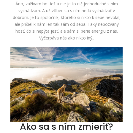
Áno, zažívam ho tiež a nie je to nič jednoduché s ním
vychádzam. A už vôbec sa s ním nedá vychádzať v
dobrom. Je to spoločník, ktorého si nikto k sebe nevolal,
ale prišiel k nám len tak sám od seba. Taký nepozvaný
hosť, čo si nepýta jesť, ale sám si berie energiu z nás.
Vyčerpáva nás ako nikto iný..
Ako sa s ním zmieriť?