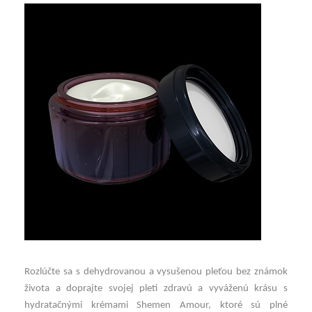
Rozlúčte sa s dehydrovanou a vysušenou pleťou bez známok
života a doprajte svojej pleti zdravú a vyváženú krásu s
hydratačnými krémami Shemen Amour, ktoré sú plné