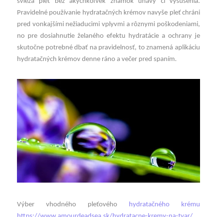
svieža pleť bez akýchkoľvek známok únavy či vysušenia.
Pravidelné používanie hydratačných krémov navyše pleť chráni
pred vonkajšími nežiaducimi vplyvmi a rôznymi poškodeniami,
no pre dosiahnutie želaného efektu hydratácie a ochrany je
skutočne potrebné dbať na pravidelnosť, to znamená aplikáciu
hydratačných krémov denne ráno a večer pred spaním.
Výber vhodného pleťového
hydratačného krému
https://www.amourdeadsea.sk/hydratacne-kremy-na-tvar/