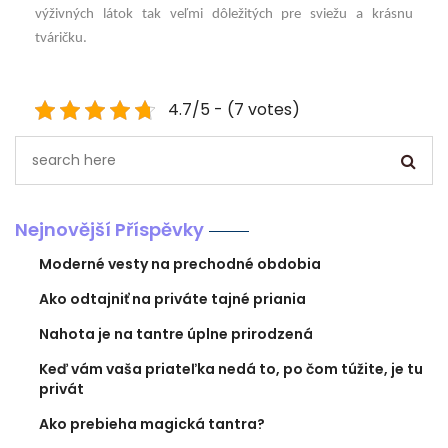
výživných látok tak veľmi dôležitých pre sviežu a krásnu
tváričku.
4.7/5 - (7 votes)
Nejnovější Příspěvky
Moderné vesty na prechodné obdobia
Ako odtajniť na priváte tajné priania
Nahota je na tantre úplne prirodzená
Keď vám vaša priateľka nedá to, po čom túžite, je tu
privát
Ako prebieha magická tantra?