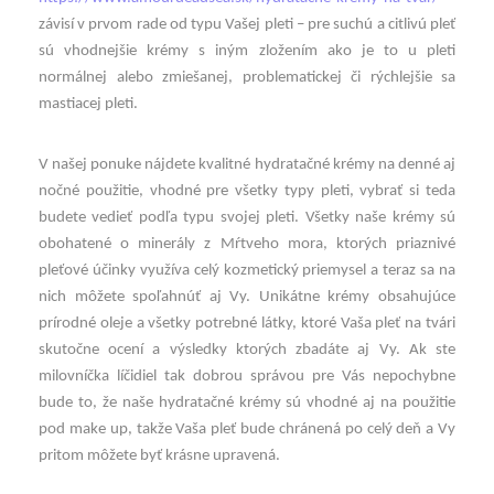
závisí v prvom rade od typu Vašej pleti – pre suchú a citlivú pleť
sú vhodnejšie krémy s iným zložením ako je to u pleti
normálnej alebo zmiešanej, problematickej či rýchlejšie sa
mastiacej pleti.
V našej ponuke nájdete kvalitné hydratačné krémy na denné aj
nočné použitie, vhodné pre všetky typy pleti, vybrať si teda
budete vedieť podľa typu svojej pleti. Všetky naše krémy sú
obohatené o minerály z Mŕtveho mora, ktorých priaznivé
pleťové účinky využíva celý kozmetický priemysel a teraz sa na
nich môžete spoľahnúť aj Vy. Unikátne krémy obsahujúce
prírodné oleje a všetky potrebné látky, ktoré Vaša pleť na tvári
skutočne ocení a výsledky ktorých zbadáte aj Vy. Ak ste
milovníčka líčidiel tak dobrou správou pre Vás nepochybne
bude to, že naše hydratačné krémy sú vhodné aj na použitie
pod make up, takže Vaša pleť bude chránená po celý deň a Vy
pritom môžete byť krásne upravená.