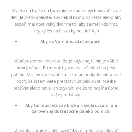
Myslite na to, že na tom mieste budete vychovávať svoje
deti. Je preto dôležité, aby nebol rovno pri ceste alebo aby
aspoň mal dosť veľký dvor na to, aby sa mali kde hrať.
Nejaký les na blízku by bol tiež fajn.
Aby sa Vám dostatočne páčil.
Kúpiť pozemok len preto, že je najlacnejší, nie je vôbec
dobrý nápad. Pozemok by vás mal očariť už na prvý
pohľad. Mali by ste zacítiť istú iskru pri pohľade naň a mať
pocit, že si tam viete predstaviť žiť celý život. Nie iba
prežívať alebo nie si len zvyknúť, ale že to napĺňa úplne
vaše predstavy.
Aby bol dostatočne blízko k svokrovcom, ale
zároveň aj dostatočne ďaleko od nich.
Akokoľvek dobre s nimi vychádzate, treba si udržiavať