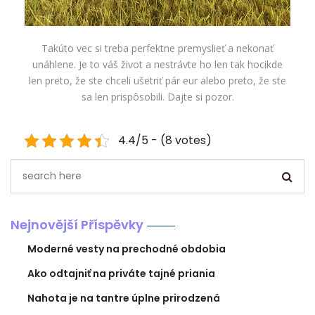
Takúto vec si treba perfektne premyslieť a nekonať
unáhlene. Je to váš život a nestrávte ho len tak hocikde
len preto, že ste chceli ušetriť pár eur alebo preto, že ste
sa len prispôsobili. Dajte si pozor.
4.4/5 - (8 votes)
Nejnovější Příspěvky
Moderné vesty na prechodné obdobia
Ako odtajniť na priváte tajné priania
Nahota je na tantre úplne prirodzená