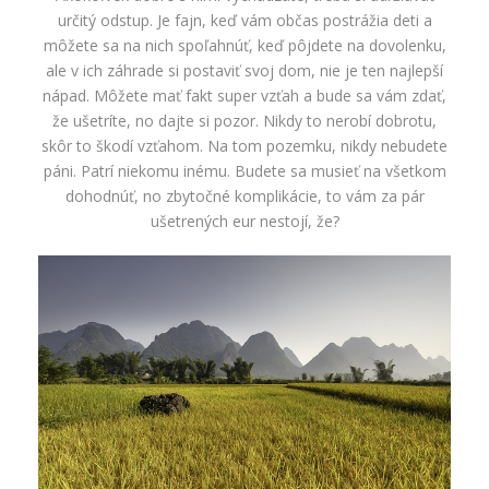
určitý odstup. Je fajn, keď vám občas postrážia deti a
môžete sa na nich spoľahnúť, keď pôjdete na dovolenku,
ale v ich záhrade si postaviť svoj dom, nie je ten najlepší
nápad. Môžete mať fakt super vzťah a bude sa vám zdať,
že ušetríte, no dajte si pozor. Nikdy to nerobí dobrotu,
skôr to škodí vzťahom. Na tom pozemku, nikdy nebudete
páni. Patrí niekomu inému. Budete sa musieť na všetkom
dohodnúť, no zbytočné komplikácie, to vám za pár
ušetrených eur nestojí, že?