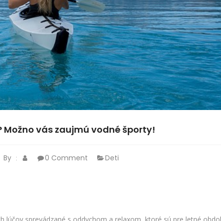
o? Možno vás zaujmú vodné športy!
By
0 Comment
Deti
:
ých lúčov sprevádzané s oddychom a relaxom, ktoré sú pre letné obdo