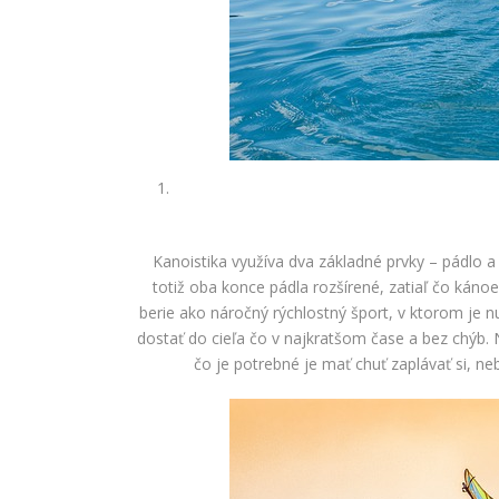
Kanoistika využíva dva základné prvky – pádlo a
totiž oba konce pádla rozšírené, zatiaľ čo káno
berie ako náročný rýchlostný šport, v ktorom je n
dostať do cieľa čo v najkratšom čase a bez chýb. N
čo je potrebné je mať chuť zaplávať si, n