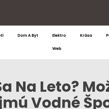
ti
Dom A Byt
Elektro
Krása
P
Web
Sa Na Leto? M
jmú Vodné Špo