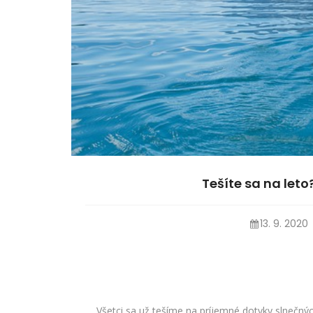
Tešíte sa na let
13. 9. 2020
Všetci sa už tešíme na príjemné dotyky slnečn