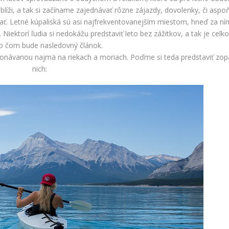
líži, a tak si začíname zajednávať rôzne zájazdy, dovolenky, či aspo
ať. Letné kúpaliská sú asi najfrekventovanejším miestom, hneď za ní
 Niektorí ľudia si nedokážu predstaviť leto bez zážitkov, a tak je cel
 o čom bude nasledovný článok.
konávanou najmä na riekach a moriach. Poďme si teda predstaviť zop
nich: