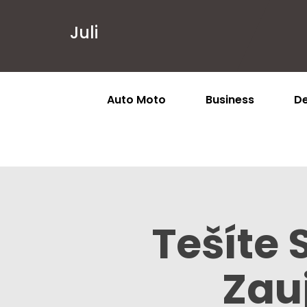
Juli
Auto Moto
Business
De
Tešíte 
Zau