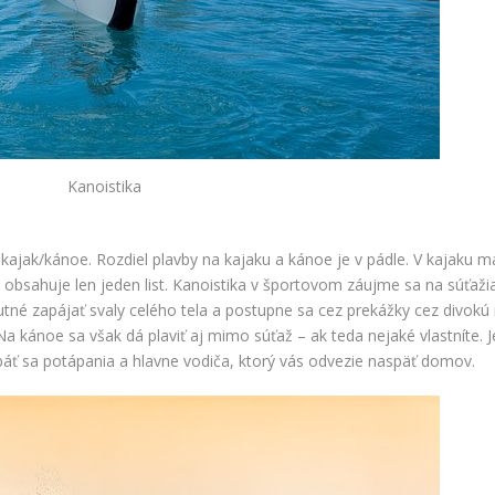
Kanoistika
 kajak/kánoe. Rozdiel plavby na kajaku a kánoe je v pádle. V kajaku m
e obsahuje len jeden list. Kanoistika v športovom záujme sa na súťaži
utné zapájať svaly celého tela a postupne sa cez prekážky cez divokú 
a kánoe sa však dá plaviť aj mimo súťaž – ak teda nejaké vlastníte. J
ebáť sa potápania a hlavne vodiča, ktorý vás odvezie naspäť domov.