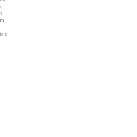
ň
m
kom
ár z