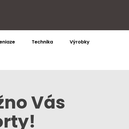
eniaze
Technika
Výrobky
ožno Vás
rty!