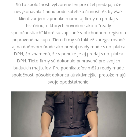
Sú to spoločnosti vytvorené len pre účel predaja, čiže
nevykonávala žiadnu podnikateľskú činnosť. Ak by však
klient záujem v ponuke máme aj firmy na predaj s
históriou, o ktorých hovoríme ako o “ready
spoločnostiach“ ktoré sú zapísané v obchodnom registri a
pripravené na kúpu. Tieto firmy sú taktiež zaregistrované
aj na daňovom úrade ako predaj ready made s.r.o. platca
DPH, čo znamená, že v ponuke je aj predaj s.r.o. platca
DPH. Tieto firmy sú dokonalo pripravené pre svojich
budúcich majiteľov. Pre podnikateľov môžu ready made
spoločnosti pôsobiť dokonca atraktívnejšie, pretože majú
svoje opodstatnenie.