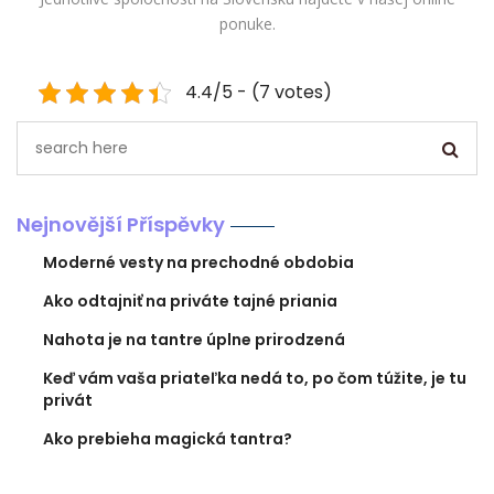
ponuke.
4.4/5 - (7 votes)
Nejnovější Příspěvky
Moderné vesty na prechodné obdobia
Ako odtajniť na priváte tajné priania
Nahota je na tantre úplne prirodzená
Keď vám vaša priateľka nedá to, po čom túžite, je tu
privát
Ako prebieha magická tantra?