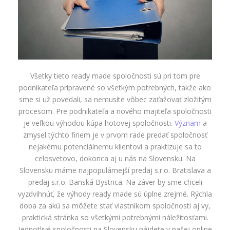
Všetky tieto ready made spoločnosti sú pri tom pre
podnikateľa pripravené so všetkým potrebných, takže ako
sme si už povedali, sa nemusíte vôbec zaťažovať zložitým
procesom. Pre podnikateľa a nového majiteľa spoločnosti
je veľkou výhodou kúpa hotovej spoločnosti.
Význam
a
zmysel týchto firiem je v prvom rade predať spoločnosť
nejakému potenciálnemu klientovi a praktizuje sa to
celosvetovo, dokonca aj u nás na Slovensku. Na
Slovensku máme najpopulárnejší predaj s.r.o. Bratislava a
predaj s.r.o. Banská Bystrica. Na záver by sme chceli
vyzdvihnúť, že výhody ready made sú úplne zrejmé. Rýchla
doba za akú sa môžete stať vlastníkom spoločnosti aj vy,
praktická stránka so všetkými potrebnými náležitosťami.
Jednotlivé spoločnosti na Slovensku nájdete v našej online