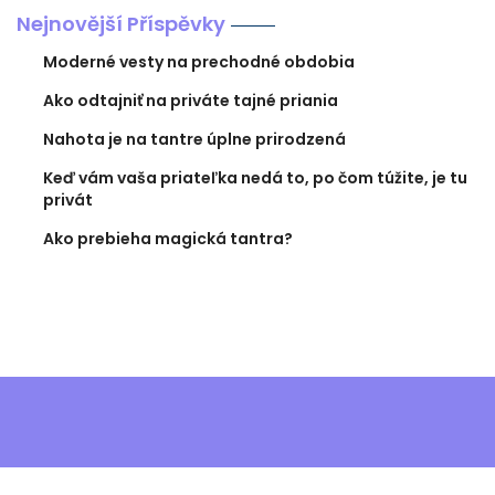
Nejnovější Příspěvky
Moderné vesty na prechodné obdobia
Ako odtajniť na priváte tajné priania
Nahota je na tantre úplne prirodzená
Keď vám vaša priateľka nedá to, po čom túžite, je tu
privát
Ako prebieha magická tantra?