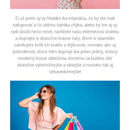
Či už preto aj vy hľadáte iba inšpiráciu, čo by ste mali
nakupovať a čo vášmu šatníku chýba, alebo by ste aj vy
radi skúsili niečo nové, navštívte našu internetovú stránku
a doprajte si skutočne krásne šaty, ktoré si okamžite
zamilujete kvôli ich kvalite a štýlovosti, rovnako ako aj
pohodlnosti, ktorú Vám dopraje iba jeden jediný, krásny
moderný kúsok oblečenia, ktorému sa budete cítiť
skutočne výnimočnejšie a silnejšie a rovnako tak aj
sebavedomejšie!