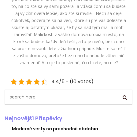
to, na čo ste sa vy sami pozerali a vďaka čomu sa budete
aj vy cítiť oveľa lepšie, ako ste si mysleli. Nech sa deje
čokoľvek, pozerajte sa na veci, ktoré sú pre vás dôležité a
skúste aj ostatným ukázať, že by sa nad tým mali a mohli
zamýšľať. Maličkosti z vášho domova urobia miesto, na
ktoré sa budete každý deň tešiť, a to je niečo, bez čoho
sa proste nezaobídete v žiadnom prípade. Musíte sa tešiť
z vášho domova, pretože bez toho to nebude vôbec nič
znamenať. A to je to posledné, čo chcete, no nie?
4.4/5 - (10 votes)
Nejnovější Příspěvky
Moderné vesty na prechodné obdobia