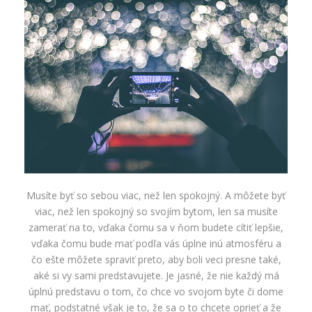
Musíte byť so sebou viac, než len spokojný. A môžete byť
viac, než len spokojný so svojím bytom, len sa musíte
zamerať na to, vďaka čomu sa v ňom budete cítiť lepšie,
vďaka čomu bude mať podľa vás úplne inú atmosféru a
čo ešte môžete spraviť preto, aby boli veci presne také,
aké si vy sami predstavujete. Je jasné, že nie každý má
úplnú predstavu o tom, čo chce vo svojom byte či dome
mať, podstatné však je to, že sa o to chcete oprieť a že