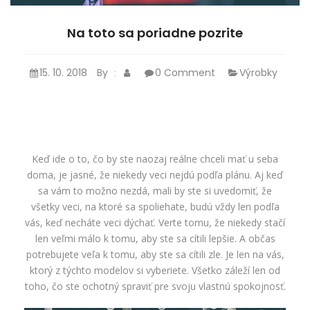
Na toto sa poriadne pozrite
15. 10. 2018
By
0 Comment
Výrobky
:
Keď ide o to, čo by ste naozaj reálne chceli mať u seba
doma, je jasné, že niekedy veci nejdú podľa plánu. Aj keď
sa vám to možno nezdá, mali by ste si uvedomiť, že
všetky veci, na ktoré sa spoliehate, budú vždy len podľa
vás, keď necháte veci dýchať. Verte tomu, že niekedy stačí
len veľmi málo k tomu, aby ste sa cítili lepšie. A občas
potrebujete veľa k tomu, aby ste sa cítili zle. Je len na vás,
ktorý z týchto modelov si vyberiete. Všetko záleží len od
toho, čo ste ochotný spraviť pre svoju vlastnú spokojnosť.