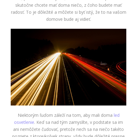
skutočne chcete mať doma niečo, z čoho budete mať
radosť. To je dôležité a môžete si byť istý, že to na vašom
domove bude aj vidieť.
Niektorým ľuďom záleží na tom, aby mali doma
led
osvetlenie
. Keď sa nad tým zamyslíte, v podstate sa im
ani nemôžete čudovať, pretože nech sa na niečo takéto
pozriete z ktorejkoľvek strany, vždy bude dôležité presne