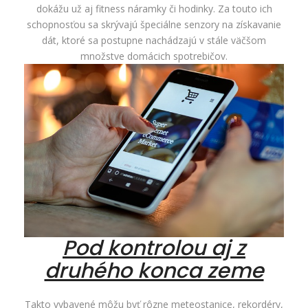
dokážu už aj fitness náramky či hodinky. Za touto ich
schopnosťou sa skrývajú špeciálne senzory na získavanie
dát, ktoré sa postupne nachádzajú v stále väčšom
množstve domácich spotrebičov.
Pod kontrolou aj z
druhého konca zeme
Takto vybavené môžu byť rôzne meteostanice, rekordéry,