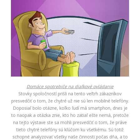
Domáce spotrebiče na diaľkové ovládanie
Stovky spoločností prišli na tento veľtrh zákazníkov
presvedčiť o tom, že chytré už nie sú len mobilné telefóny.
Doposiaľ bolo otázne, koľko ľudí má smartphon, dnes je
to naopak a otázka znie, kto ho zatiaľ ešte nemá, pretože
na tejto výstave ste sa mohli presvedčiť o tom, že práve
tieto chytré telefóny sú kľúčom ku všetkému. Sú totiž
schopné analyzovať všetky naše činnosti počas dňa, a to