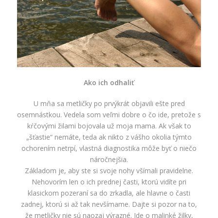
Ako ich odhaliť
U mňa sa metličky po prvýkrát objavili ešte pred
osemnástkou. Vedela som veľmi dobre o čo ide, pretože s
kŕčovými žilami bojovala už moja mama. Ak však to
„šťastie“ nemáte, teda ak nikto z vášho okolia týmto
ochorením netrpí, vlastná diagnostika môže byť o niečo
náročnejšia.
Základom je, aby ste si svoje nohy všímali pravidelne.
Nehovorím len o ich prednej časti, ktorú vidíte pri
klasickom pozeraní sa do zrkadla, ale hlavne o časti
zadnej, ktorú si až tak nevšímame. Dajte si pozor na to,
že metličky nie sú naozaj výrazné. Ide o malinké žilky,