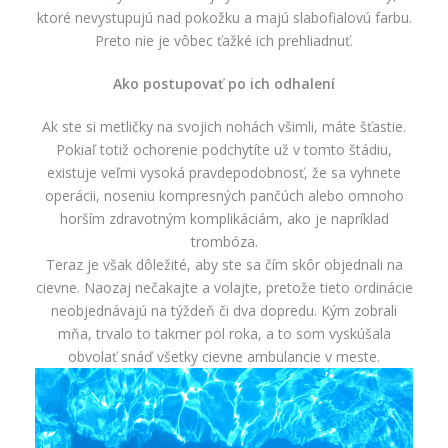
ktoré nevystupujú nad pokožku a majú slabofialovú farbu.
Preto nie je vôbec ťažké ich prehliadnuť.
Ako postupovať po ich odhalení
Ak ste si metličky na svojich nohách všimli, máte šťastie.
Pokiaľ totiž ochorenie podchytíte už v tomto štádiu,
existuje veľmi vysoká pravdepodobnosť, že sa vyhnete
operácii, noseniu kompresných pančúch alebo omnoho
horším zdravotným komplikáciám, ako je napríklad
trombóza.
Teraz je však dôležité, aby ste sa čím skôr objednali na
cievne. Naozaj nečakajte a volajte, pretože tieto ordinácie
neobjednávajú na týždeň či dva dopredu. Kým zobrali
mňa, trvalo to takmer pol roka, a to som vyskúšala
obvolať snáď všetky cievne ambulancie v meste.