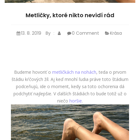
Metličky, ktoré nikto nevidí rád
13. 8. 2019
By
0 Comment
Krása
:
Budeme hovoriť o
metličkách na nohách
, teda o prvom
štádiu kŕčových žíl. Aj keď mnohí ľudia práve toto štádium
podceňujú, ide o moment, kedy sa toto ochorenia dá
podchytiť najlepšie. V ďalších štádiách to bude totiž už o
niečo
horšie
.