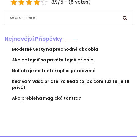
3.9/5 - (8 votes)
Nejnovější Příspěvky
Moderné vesty na prechodné obdobia
Ako odtajniť na priváte tajné priania
Nahota je na tantre úplne prirodzená
Keď vám vaša priateľka nedá to, po čom túžite, je tu
privát
Ako prebieha magická tantra?