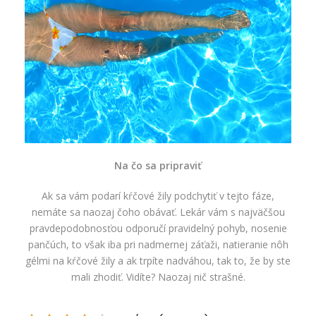
Na čo sa pripraviť
Ak sa vám podarí kŕčové žily podchytiť v tejto fáze,
nemáte sa naozaj čoho obávať. Lekár vám s najväčšou
pravdepodobnosťou odporučí pravidelný pohyb, nosenie
pančúch, to však iba pri nadmernej záťaži, natieranie nôh
gélmi na kŕčové žily a ak trpíte nadváhou, tak to, že by ste
mali zhodiť. Vidíte? Naozaj nič strašné.