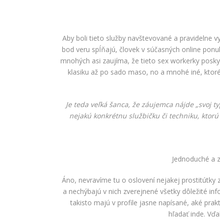
Aby boli tieto služby navštevované a pravidelne v
bod veru spĺňajú, človek v súčasných online ponuk
mnohých asi zaujíma, že tieto sex workerky poskyt
klasiku až po sado maso, no a mnohé iné, ktor
Je teda veľká šanca, že záujemca nájde „svoj ty
nejakú konkrétnu službičku či techniku, ktorú
Jednoduché a 
Áno, nevravíme tu o oslovení nejakej prostitútky 
a nechýbajú v nich zverejnené všetky dôležité in
takisto majú v profile jasne napísané, aké pra
hľadať inde. Vďa