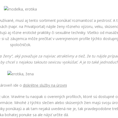
yužívané, musí aj tento sortiment ponúkať rozmanitosť a pestrosť. A 
ách (napr. na Privatportal) nájde ženy rôzneho výzoru, veku, skúseno
ujú aj rôzne erotické praktiky či sexuálne techniky. Všetko od masáže
é si už záujemca môže prečítať v uverejnenom profile týchto dostupn
spoločníčok.
p ženy“, aký považuje za najviac atraktívny a tiež, že tu nájde príp
 by chcel s nejakou takouto sexicou vyskúšať. A je to také jednoduc
zároveň ide o
diskrétne služby na úrovni
z ulice. Vravíme tu naopak o overených profiloch, ktoré sú dostupné o
formácie. Mnohé z týchto slečien alebo skúsených žien majú svoju úr
ktiky ponúkajú a ak tam nejaká uvedená nie je, tak pravdepodobne tre
ka bohatej ponuke sa ale nájsť určite dá.