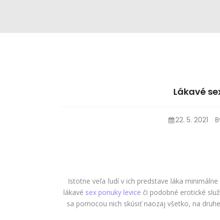
Lákavé se
22. 5. 2021
Istotne veľa ľudí v ich predstave láka minimálne
lákavé
sex ponuky levice
či podobné erotické služ
sa pomocou nich skúsiť naozaj všetko, na druhe