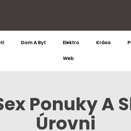
ti
Dom A Byt
Elektro
Krása
P
Web
Sex Ponuky A S
Úrovni