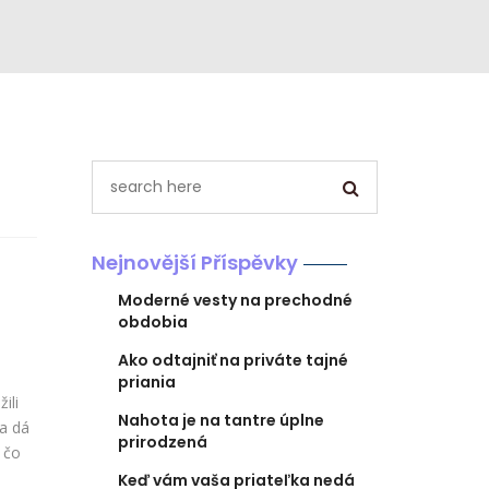
Nejnovější Příspěvky
Moderné vesty na prechodné
obdobia
Ako odtajniť na priváte tajné
priania
ili
Nahota je na tantre úplne
 a dá
prirodzená
 čo
Keď vám vaša priateľka nedá