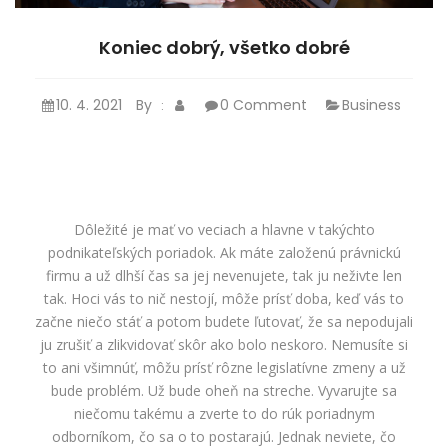
Koniec dobrý, všetko dobré
10. 4. 2021
By
0 Comment
Business
:
Dôležité je mať vo veciach a hlavne v takýchto
podnikateľských poriadok. Ak máte založenú právnickú
firmu a už dlhší čas sa jej nevenujete, tak ju neživte len
tak. Hoci vás to nič nestojí, môže prísť doba, keď vás to
začne niečo stáť a potom budete ľutovať, že sa nepodujali
ju zrušiť a zlikvidovať skôr ako bolo neskoro. Nemusíte si
to ani všimnúť, môžu prísť rôzne legislatívne zmeny a už
bude problém. Už bude oheň na streche. Vyvarujte sa
niečomu takému a zverte to do rúk poriadnym
odborníkom, čo sa o to postarajú. Jednak neviete, čo