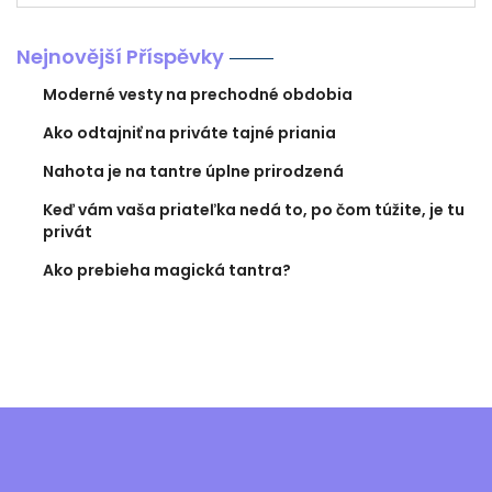
Nejnovější Příspěvky
Moderné vesty na prechodné obdobia
Ako odtajniť na priváte tajné priania
Nahota je na tantre úplne prirodzená
Keď vám vaša priateľka nedá to, po čom túžite, je tu
privát
Ako prebieha magická tantra?