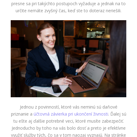
presne sa pri takýchto postupoch vyžaduje a jednak na to
určite nemáte zvyšný čas, keď ste to doteraz neriešili.
Jednou z povinností, ktoré vás neminú sú daňové
priznanie a
účtovná závierka pri ukončení živnosti
. Ďalej sú
tu ešte aj ďalšie potrebné veci, ktoré musíte zabezpečiť.
Jednoducho by toho na vás bolo dosť a preto je efektívne
využiť služby tých, čo sa v tom naozaj vyznajú. Na stránke