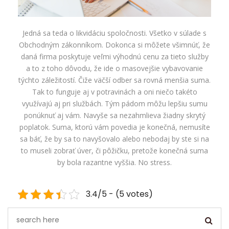
Jedná sa teda o likvidáciu spoločnosti. Všetko v súlade s
Obchodným zákonníkom. Dokonca si môžete všimnúť, že
daná firma poskytuje veľmi výhodnú cenu za tieto služby
a to z toho dôvodu, že ide o masovejšie vybavovanie
týchto záležitostí. Čiže väčší odber sa rovná menšia suma.
Tak to funguje aj v potravinách a oni niečo takéto
využívajú aj pri službách. Tým pádom môžu lepšiu sumu
ponúknuť aj vám. Navyše sa nezahmlieva žiadny skrytý
poplatok. Suma, ktorú vám povedia je konečná, nemusíte
sa báť, že by sa to navyšovalo alebo nebodaj by ste si na
to museli zobrať úver, či pôžičku, pretože konečná suma
by bola razantne vyššia. No stress.
3.4/5 - (5 votes)